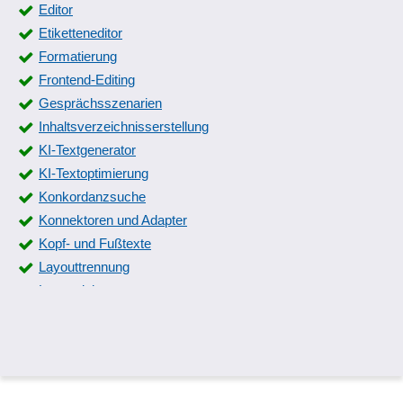
Editor
Etiketteneditor
Formatierung
Frontend-Editing
Gesprächsszenarien
Inhaltsverzeichnisserstellung
KI-Textgenerator
KI-Textoptimierung
Konkordanzsuche
Konnektoren und Adapter
Kopf- und Fußtexte
Layouttrennung
Lesezeichen
PDF mit Ankreuz- und Optionsfelder
PDF Viewer
PDF-Bearbeitung
PDF-Datei