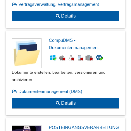
Vertragsverwaltung, Vertragsmanagement
Rechtschreibprüfung
Redewendungen
Details
Schriftartenunterstützung
Seitenbearbeitung
Sprachaufzeichnung
CompuDMS -
Templatebasierte Dokumentenerstellung
Dokumentenmanagement
Text-Integration
Textbausteinverwaltung
Textbearbeitung
Dokumente erstellen, bearbeiten, versionieren und
Textfelder für Klarschrift
archivieren
Textpassagen färben
Textverarbeitung
Dokumentenmanagement (DMS)
Textvorlagen, Mustertexte
Details
Transklusionen
Voice-to-Text
Vorlagen
Vorlagenmanagement
POSTEINGANGSVERARBEITUNG