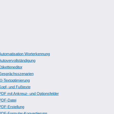
Automatisation Worterkennung
Autovervollständigung
Etiketteneditor
Gesprächsszenarien
KI-Textoptimierung
Kopf- und Fußtexte
PDF mit Ankreuz- und Optionsfelder
PDF-Datei
PDF-Erstellung
PDF-Formular-Konvertierung