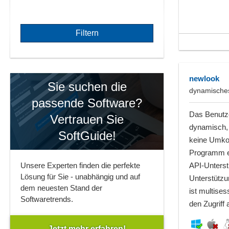
newlook
Sie suchen die
dynamisches
passende Software?
Das Benutze
Vertrauen Sie
dynamisch, 
SoftGuide!
keine Umko
Programm en
API-Unterst
Unsere Experten finden die perfekte
Lösung für Sie - unabhängig und auf
Unterstützu
dem neuesten Stand der
ist multises
Softwaretrends.
den Zugriff 
Jetzt mehr erfahren!