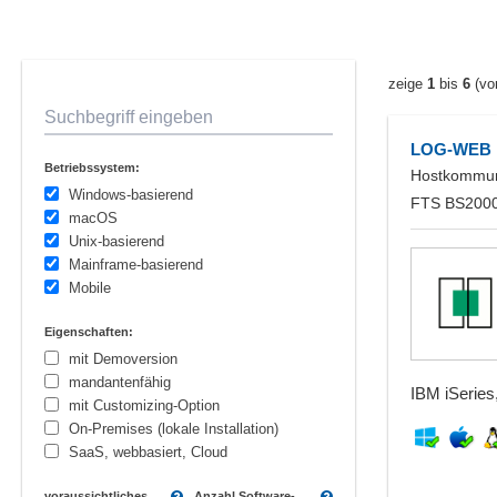
zeige
1
bis
6
(vo
Suchbegriff eingeben
LOG-WEB
Betriebssystem:
Hostkommuni
Windows-basierend
FTS BS200
macOS
Unix-basierend
Mainframe-basierend
Mobile
Eigenschaften:
mit Demoversion
mandantenfähig
IBM iSerie
mit Customizing-Option
On-Premises (lokale Installation)
SaaS, webbasiert, Cloud
voraussichtliches
Anzahl Software-