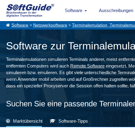
Software
Ausschreibungen
Brückenbauer in der
digitalen Transformation
Software
>
Netzwerksoftware
>
Terminalemulation, Terminalemu
Software zur Terminalemulat
Terminalemulationen simulieren Terminals anderer, meist entfernt
entfernten Computers wird auch
Remote Software
eingesetzt. Mei
simulieren bzw. emulieren. Es gibt viele unterschiedliche Termi
wenn Anwender mobil arbeiten und auf Großrechner zugreifen wolle
dass ein spezieller Proxyserver die Session offen halten sollte, fal
Suchen Sie eine passende Terminale
Marktübersicht
Software-Tipps