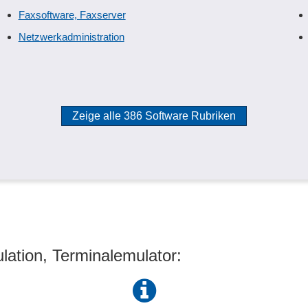
Faxsoftware, Faxserver
Netzwerkadministration
Zeige alle 386 Software Rubriken
ation, Terminalemulator: