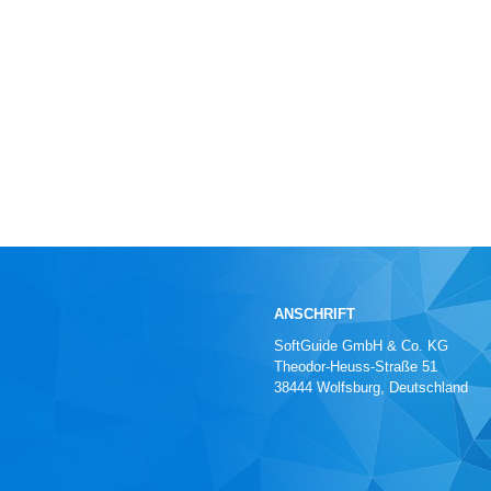
ANSCHRIFT
SoftGuide GmbH & Co. KG
Theodor-Heuss-Straße 51
38444 Wolfsburg, Deutschland