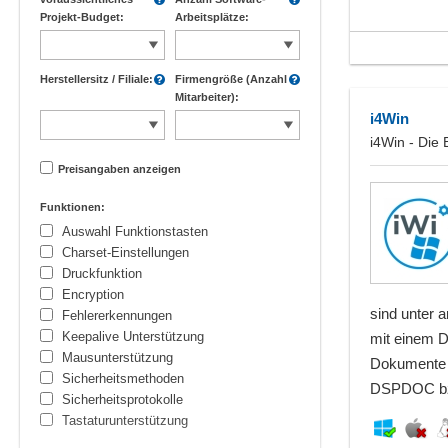
Projekt-Budget:
Arbeitsplätze:
Herstellersitz / Filiale:
Firmengröße (Anzahl
Mitarbeiter):
i4Win
i4Win - Die
Preisangaben anzeigen
Funktionen:
Auswahl Funktionstasten
Charset-Einstellungen
Druckfunktion
Encryption
sind unter 
Fehlererkennungen
Keepalive Unterstützung
mit einem D
Mausunterstützung
Dokumente d
Sicherheitsmethoden
DSPDOC bzw
Sicherheitsprotokolle
Tastaturunterstützung