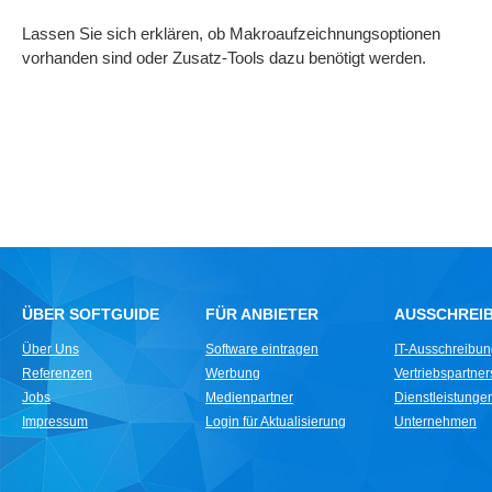
Lassen Sie sich erklären, ob Makroaufzeichnungsoptionen
vorhanden sind oder Zusatz-Tools dazu benötigt werden.
ÜBER SOFTGUIDE
FÜR ANBIETER
AUSSCHREI
Über Uns
Software eintragen
IT-Ausschreibu
Referenzen
Werbung
Vertriebspartne
Jobs
Medienpartner
Dienstleistungen 
Impressum
Login für Aktualisierung
Unternehmen