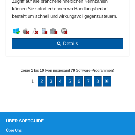
Zugriff auf alle brancheneinheitlichen Kennzahlen
können Sie sofort erkennen wo Handlungsbedarf
besteht um schnell und wirkungsvoll gegenzusteuern.
Details
zeige
1
bis
10
(von insgesamt
79
Software-Programmen)
1
2
3
4
5
6
7
8
ÜBER SOFTGUIDE
Über Uns