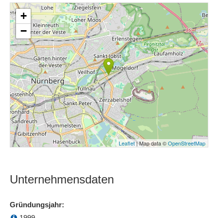
+
−
Leaflet
| Map data ©
OpenStreetMap
Unternehmensdaten
Gründungsjahr:
1999