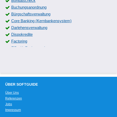
Bonitätscheck
Buchungsanordnung
Bürgschaftsverwaltung
Core Banking (Kernbankensystem)
Darlehensverwaltung
Dispokredite
Factoring
FiBu-KoRe-Integration
Finanzbuchhaltung
Finanzierungsmanagement
Finanzmanagement
Fondsverwaltung
Fundraising
ÜBER SOFTGUIDE
Hypothekenverwaltung
Über Uns
Inkasso-Management
Referenzen
Investmentbanking
Jobs
Kreditkartenbearbeitung
Impressum
Kreditkartenmanagement