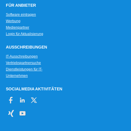
FÜR ANBIETER
Kreditorische Eingangsrechnungen
Kreditvergabe-Management
Software eintragen
Werbung
Leasing- und Plangüter
Medienpartner
No Show Gebühr
Login für Aktualisierung
Offshore-Management
Parallele Rechnungslegung
AUSSCHREIBUNGEN
Pfändungen und Darlehen
IT-Ausschreibungen
Sammelanordnung
Vertriebspartnersuche
Schnittstelle Finanzbuchhaltung
Dienstleistungen für IT-
Spendenverwaltung
Unternehmen
Stornierung
SOCIALMEDIA AKTIVITÄTEN
Transaktion-Überwachung
Transaktionshistorie
Verwalterabrechnung
Warentermingeschäfte
Zahlungsvorschlagslisten