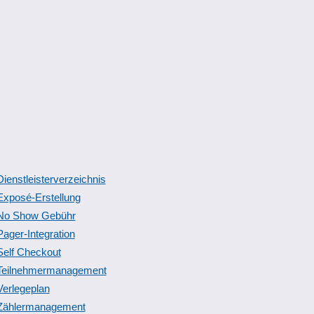
Dienstleisterverzeichnis
Exposé-Erstellung
No Show Gebühr
Pager-Integration
Self Checkout
Teilnehmermanagement
Verlegeplan
Zählermanagement