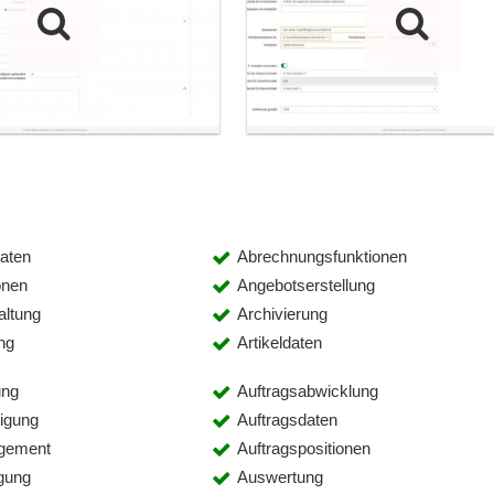
aten
Abrechnungsfunktionen
onen
Angebotserstellung
altung
Archivierung
ng
Artikeldaten
ung
Auftragsabwicklung
tigung
Auftragsdaten
gement
Auftragspositionen
lgung
Auswertung