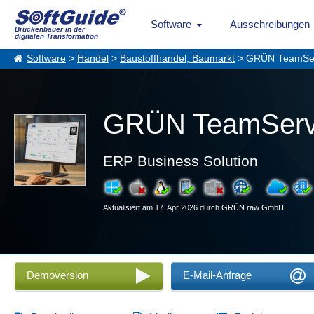
Software
Ausschreibungen
Brückenbauer in der
digitalen Transformation
Software
>
Handel
>
Baustoffhandel, Baumarkt
> GRÜN TeamSe
GRÜN TeamSer
ERP Business Solution
Aktualisiert am 17. Apr 2026 durch GRÜN raw GmbH
Demoversion
E-Mail-Anfrage