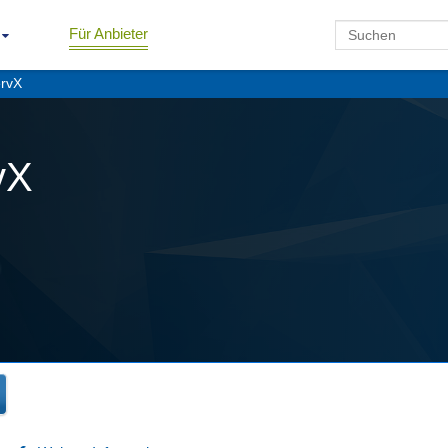
Für Anbieter
rvX
vX