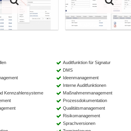
llen
Auditfunktion für Signatur
DMS
nagement
Ideenmanagement
g
Interne Auditfunktionen
nd Kennzahlensysteme
Maßnahmenmanagement
ement
Prozessdokumentation
nagement
Qualitätsmanagement
Risikomanagement
Sprachversionen
ation
Terminplanung