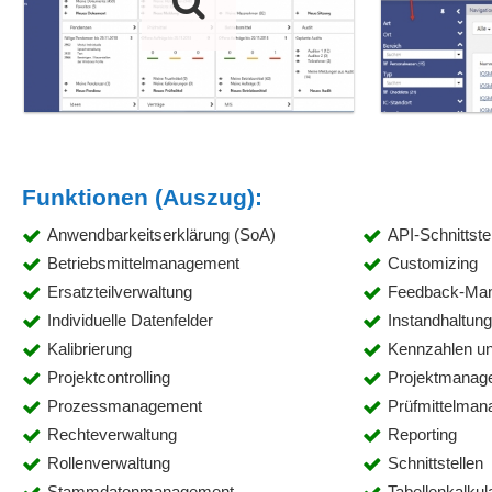
Funktionen (Auszug):
Anwendbarkeitserklärung (SoA)
API-Schnittste
Betriebsmittelmanagement
Customizing
Ersatzteilverwaltung
Feedback-Ma
Individuelle Datenfelder
Instandhaltun
Kalibrierung
Kennzahlen u
Projektcontrolling
Projektmanag
Prozessmanagement
Prüfmittelma
Rechteverwaltung
Reporting
Rollenverwaltung
Schnittstellen
Stammdatenmanagement
Tabellenkalkul