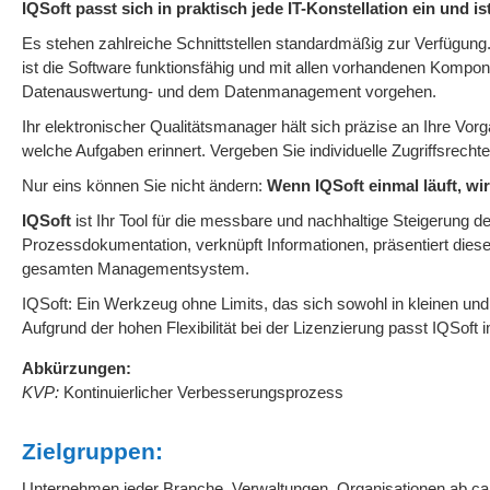
IQSoft passt sich in praktisch jede IT-Konstellation ein und ist
Es stehen zahlreiche Schnittstellen standardmäßig zur Verfügung. 
ist die Software funktionsfähig und mit allen vorhandenen Kompon
Datenauswertung- und dem Datenmanagement vorgehen.
Ihr elektronischer Qualitätsmanager hält sich präzise an Ihre Vor
welche Aufgaben erinnert. Vergeben Sie individuelle Zugriffsrecht
Nur eins können Sie nicht ändern:
Wenn IQSoft einmal läuft, wird
IQSoft
ist Ihr Tool für die messbare und nachhaltige Steigerung d
Prozessdokumentation, verknüpft Informationen, präsentiert diese
gesamten Managementsystem.
IQSoft: Ein Werkzeug ohne Limits, das sich sowohl in kleinen un
Aufgrund der hohen Flexibilität bei der Lizenzierung passt IQSof
Abkürzungen:
KVP:
Kontinuierlicher Verbesserungsprozess
Zielgruppen:
Unternehmen jeder Branche, Verwaltungen, Organisationen ab ca.