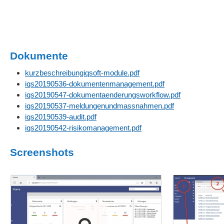
Dokumente
kurzbeschreibungiqsoft-module.pdf
iqs20190536-dokumentenmanagement.pdf
iqs20190547-dokumentaenderungsworkflow.pdf
iqs20190537-meldungenundmassnahmen.pdf
iqs20190539-audit.pdf
iqs20190542-risikomanagement.pdf
Screenshots