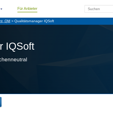
Für Anbieter
nt, QM
> Qualitätsmanager IQSoft
r IQSoft
chenneutral