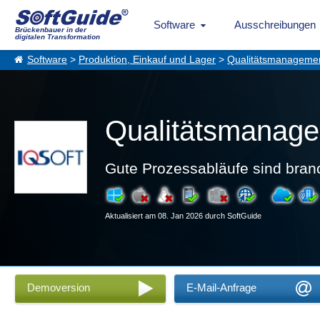
Software
Ausschreibungen
Brückenbauer in der
digitalen Transformation
Software
>
Produktion, Einkauf und Lager
>
Qualitätsmanageme
Qualitätsmanage
Gute Prozessabläufe sind bran
Aktualisiert am 08. Jan 2026 durch SoftGuide
Demoversion
E-Mail-Anfrage