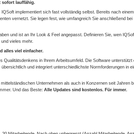
 sofort lauffähig.
IQSoft implementiert sich fast vollständig selbst. Bereits nach einem
enten vernetzt. Sie legen fest, wie umfangreich Sie anschließend bei
gaben und ist an Ihr Look & Feel angepasst. Definieren Sie, wen IQSo
e und vieles mehr.
 alles viel einfacher.
es Qualitätsdenkens in Ihrem Arbeitsumfeld. Die Software unterstützt 
 übersichtlich und integriert unterschiedlichste Normforderungen in 
d mittelständischen Unternehmen als auch in Konzernen seit Jahren b
t immer. Und das Beste:
Alle Updates sind kostenlos. Für immer.
 20 Mitarbeitende. Nach oben unbegrenzt (Anzahl Mitarbeitende, An