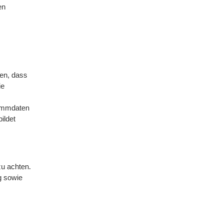
en
nen, dass
ie
tammdaten
ildet
zu achten.
g sowie