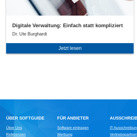
Digitale Verwaltung: Einfach statt kompliziert
Dr. Ute Burghardi
Jetzt lesen
ÜBER SOFTGUIDE
FÜR ANBIETER
AUSSCHREI
Über Uns
Software eintragen
IT-Ausschreibu
Referenzen
Werbung
Vertriebspartne