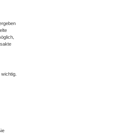
vergeben
elte
öglich,
gsakte
wichtig.
Sie