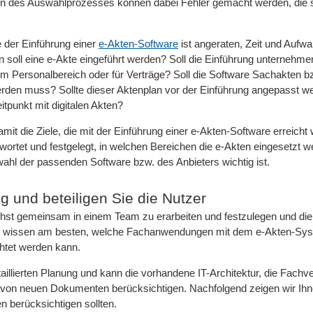
inn des Auswahlprozesses können dabei Fehler gemacht werden, die 
e der Einführung einer
e-Akten-Software
ist angeraten, Zeit und Aufwa
 soll eine e-Akte eingeführt werden? Soll die Einführung unternehme
 im Personalbereich oder für Verträge? Soll die Software Sachakten b
werden muss? Sollte dieser Aktenplan vor der Einführung angepasst w
itpunkt mit digitalen Akten?
t die Ziele, die mit der Einführung einer e-Akten-Software erreicht
twortet und festgelegt, in welchen Bereichen die e-Akten eingesetzt 
wahl der passenden Software bzw. des Anbieters wichtig ist.
g und beteiligen Sie die Nutzer
lichst gemeinsam in einem Team zu erarbeiten und festzulegen und die
er wissen am besten, welche Fachanwendungen mit dem e-Akten-Sy
htet werden kann.
aillierten Planung und kann die vorhandene IT-Architektur, die Fachv
 von neuen Dokumenten berücksichtigen. Nachfolgend zeigen wir Ihn
en berücksichtigen sollten.