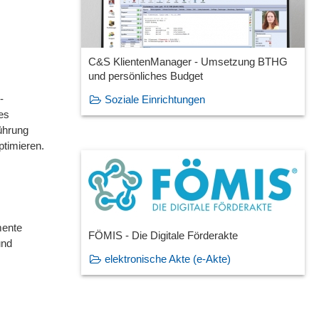
C&S KlientenManager - Umsetzung BTHG
und persönliches Budget
-
Soziale Einrichtungen
es
führung
ptimieren.
mente
FÖMIS - Die Digitale Förderakte
und
elektronische Akte (e-Akte)