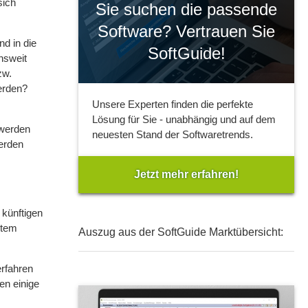
sich
Sie suchen die passende
Software? Vertrauen Sie
nd in die
SoftGuide!
nsweit
zw.
erden?
Unsere Experten finden die perfekte
Lösung für Sie - unabhängig und auf dem
 werden
neuesten Stand der Softwaretrends.
werden
Jetzt mehr erfahren!
 künftigen
stem
Auszug aus der SoftGuide Marktübersicht:
erfahren
en einige