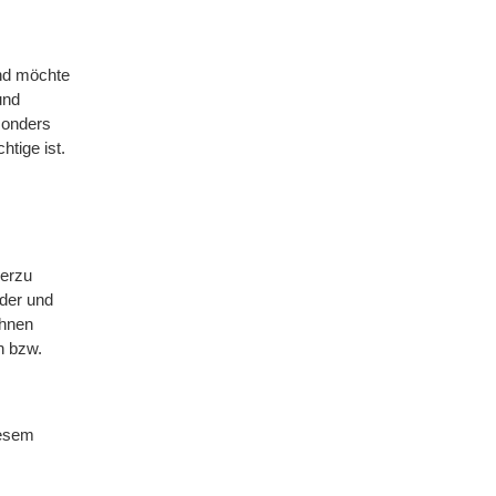
and möchte
und
esonders
htige ist.
ierzu
eder und
Ihnen
n bzw.
iesem