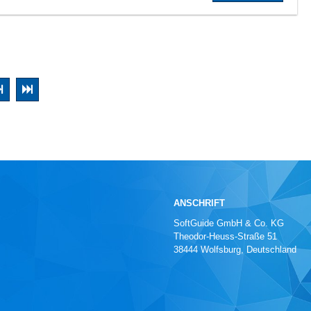
ANSCHRIFT
SoftGuide GmbH & Co. KG
Theodor-Heuss-Straße 51
38444 Wolfsburg, Deutschland