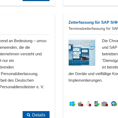
Zeiterfassung für SAP S
Terminalzeiterfassung für S
hmend an Bedeutung – umso
Die Chro
verwenden, die die
und SAP 
nternehmen versteht und
betriebe
t nur ein
"Dienstga
hörenden
ist berei
er Personalüberlassung,
der Geräte und vielfältige K
arbeit des Deutschen
Implementierungen.
sonaldienstleister e. V.
Details