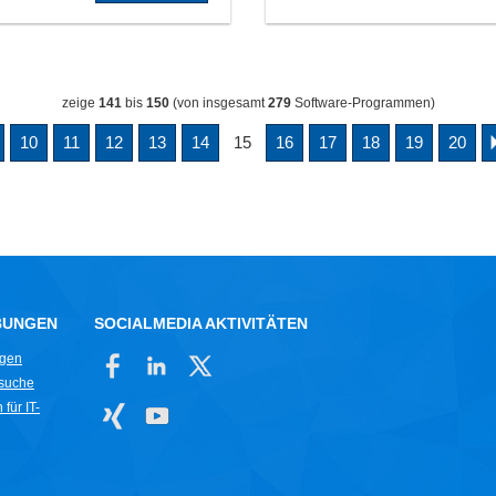
zeige
141
bis
150
(von insgesamt
279
Software-Programmen)
10
11
12
13
14
15
16
17
18
19
20
BUNGEN
SOCIALMEDIA AKTIVITÄTEN
ngen
rsuche
für IT-