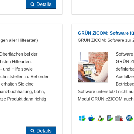
Details
GRÜN ZICOM: Software für 
en aller Hilfearten)
GRÜN ZICOM: Software zur Ze
Oberflächen bei der
Software 
hsten Hilfearten.
GRÜN ZIC
 und Hilfe sowie
definierb
Schnittstellen zu Behörden
Ausfallz
rhalten Sie eine
Betriebs
inanzbuchhaltung, Lohn,
Software unterstützt nicht n
ze Produkt dann richtig
Modul GRÜN eZICOM auch Man
Details