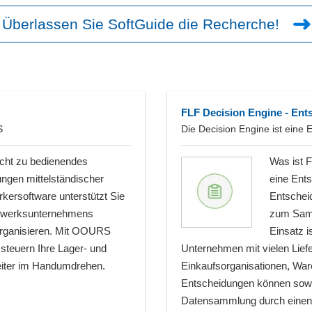
Überlassen Sie SoftGuide die Recherche!
FLF Decision Engine - En
S
Die Decision Engine ist eine
cht zu bedienendes
Was ist F
ungen mittelständischer
eine Ent
kersoftware unterstützt Sie
Entscheid
andwerksunternehmens
zum Samm
 organisieren. Mit OOURS
Einsatz i
teuern Ihre Lager- und
Unternehmen mit vielen Liefe
beiter im Handumdrehen.
Einkaufsorganisationen, War
Entscheidungen können sowoh
Datensammlung durch einen b