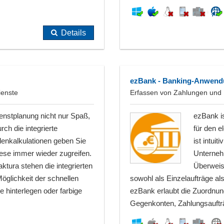
Details
ezBank - Banking-Anwendu
ienste
Erfassen von Zahlungen und E
enstplanung nicht nur Spaß,
ezBank i
ch die integrierte
für den e
llenkalkulationen geben Sie
ist intuit
iese immer wieder zugreifen.
Unterneh
tura stehen die integrierten
Überweisu
Möglichkeit der schnellen
sowohl als Einzelaufträge a
 hinterlegen oder farbige
ezBank erlaubt die Zuordnun
Gegenkonten, Zahlungsauftr