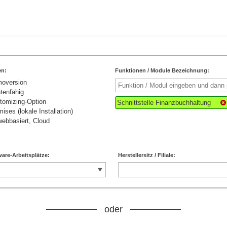
en:
Funktionen / Module Bezeichnung:
moversion
tenfähig
tomizing-Option
Schnittstelle Finanzbuchhaltung
ises (lokale Installation)
ebbasiert, Cloud
are-Arbeitsplätze:
Herstellersitz / Filiale:
oder