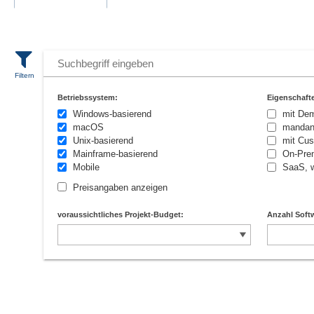
Betriebssystem:
Eigenschaft
Windows-basierend
mit De
macOS
mandan
Unix-basierend
mit Cus
Mainframe-basierend
On-Prem
Mobile
SaaS, w
Preisangaben anzeigen
voraussichtliches Projekt-Budget:
Anzahl Softw