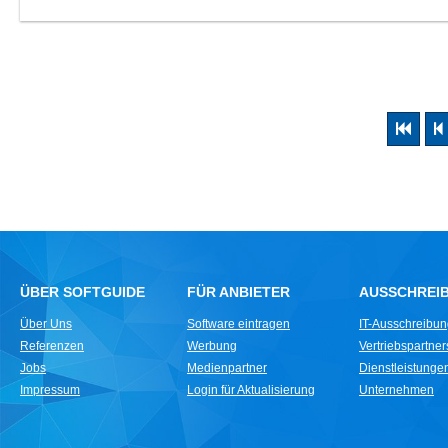
ÜBER SOFTGUIDE
FÜR ANBIETER
AUSSCHREI
Über Uns
Software eintragen
IT-Ausschreibu
Referenzen
Werbung
Vertriebspartne
Jobs
Medienpartner
Dienstleistungen 
Impressum
Login für Aktualisierung
Unternehmen