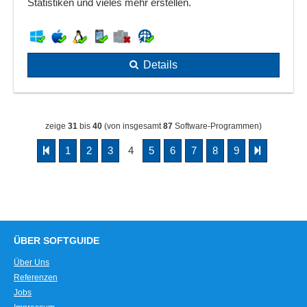
Statistiken und vieles mehr erstellen.
Details
zeige
31
bis
40
(von insgesamt
87
Software-Programmen)
1
2
3
4
5
6
7
8
9
ÜBER SOFTGUIDE
Über Uns
Referenzen
Jobs