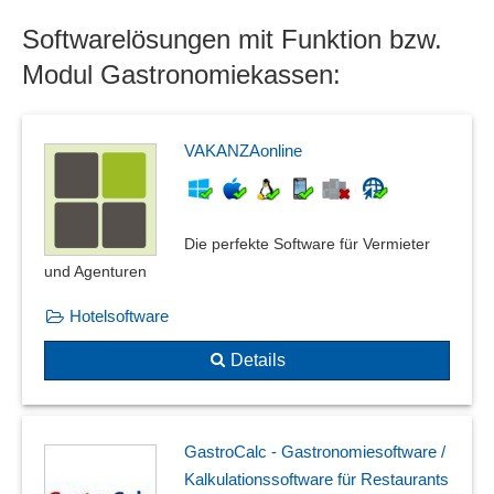
Reservierungsverwaltung
Softwarelösungen mit Funktion bzw.
Room Report
Room Service
Modul Gastronomiekassen:
Tagungsveranstaltung
Tischplanung
Vakanzplan
VAKANZAonline
Veranstaltungshinweise
Verfügbarkeitskalender
verschiedene Übernachtungsarten
Die perfekte Software für Vermieter
Wellnessprogramm
und Agenturen
Hotelsoftware
Details
GastroCalc - Gastronomiesoftware /
Kalkulationssoftware für Restaurants