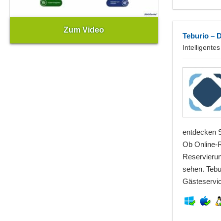
Zum Video
Teburio – 
Intelligent
entdecken Si
Ob Online-R
Reservierun
sehen. Tebu
Gästeservic