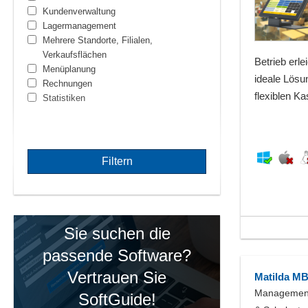
Kundenverwaltung
Lagermanagement
Mehrere Standorte, Filialen,
Verkaufsflächen
Betrieb erle
Menüplanung
ideale Lösu
Rechnungen
flexiblen K
Statistiken
Sie suchen die
passende Software?
Vertrauen Sie
Matilda MB
Management-
SoftGuide!