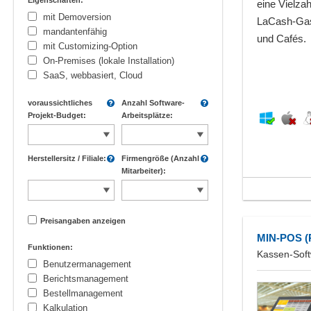
Eigenschaften:
eine Vielza
mit Demoversion
LaCash-Gast
mandantenfähig
und Cafés.
mit Customizing-Option
On-Premises (lokale Installation)
SaaS, webbasiert, Cloud
voraussichtliches
Anzahl Software-
Projekt-Budget:
Arbeitsplätze:
Herstellersitz / Filiale:
Firmengröße (Anzahl
Mitarbeiter):
Preisangaben anzeigen
MIN-POS (
Funktionen:
Kassen-Soft
Benutzermanagement
Berichtsmanagement
Bestellmanagement
Kalkulation