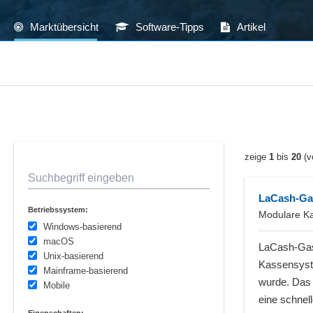
Marktübersicht
Software-Tipps
Artikel
zeige
1
bis
20
(v
Suchbegriff eingeben
LaCash-Ga
Betriebssystem:
Modulare Ka
Windows-basierend
macOS
LaCash-Gast
Unix-basierend
Kassensyste
Mainframe-basierend
wurde. Das 
Mobile
eine schnel