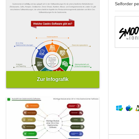
Selforder p
Zur Infografik