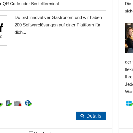
er QR Code oder Bestellterminal
Die 
sic
Du bist innovativer Gastronom und wir haben
200 Softwarelösungen auf einer Plattform für
dich...
der 
flex
Ihr
Jede
Ware
Details