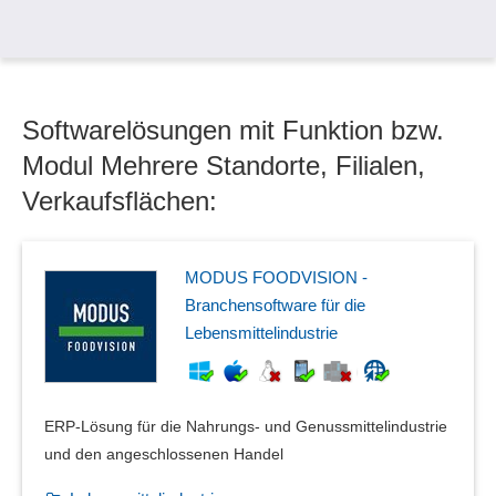
Inventarauswertung
kaufmännische Gerätedaten
Küchendisplays
Küchenmanagement
Leasingmanagement
Softwarelösungen mit Funktion bzw.
Lizenzmanagement
Modul Mehrere Standorte, Filialen,
Mehrere Standorte, Filialen, Verkaufsflächen
Verkaufsflächen:
Menüdruck
Menüplanung
Nutzung und Verfügbarkeit
MODUS FOODVISION -
Objektverwaltung
Branchensoftware für die
Produktionsplanung auf Personen-, Gruppen- oder
Lebensmittelindustrie
Portions-Ebene
Prüfplaketten
Raumleitsystem
Raumverwaltung
ERP-Lösung für die Nahrungs- und Genussmittelindustrie
Ressourcenmanagement
und den angeschlossenen Handel
Sammelstellen-Management