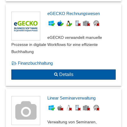
Reisekostenpauschalen
Saldovortrag
eGECKO Rechnungswesen
Schattenbuch
Serienkontierung
Skonto
eGECKO verwandelt manuelle
Soll/Haben-Buchungserfassung
Prozesse in digitale Workflows für eine effiziente
Splittbuchungen
Buchhaltung
Stornobuchungen
Stornogebühren
Finanzbuchhaltung
T-Konten
Details
Tagesabschluss
Umlagendefinition
Umsatzsteuer ID
Validitätsprüfungen
Linear Seminarverwaltung
Verrechnungskonto
Verschiedene Buchungsmethoden
Vertreterabrechnung
Verwaltung von Seminaren,