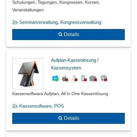
Verwahrkonto
Schulungen, Tagungen, Kongressen, Kursen,
Vorschusskonto
Veranstaltungen
Vorsteuerabrechnung
Seminarverwaltung, Kongressverwaltung
VV-Konto
Währungsumrechnung
Details
Warenrückvergütung
Wiederkehrende Buchungen
Zahlungseingänge
Aufplan-Kassenlösung /
Zahlungserfassung
Kassensystem
Zahlungsmanagement
Zuwendungsbestätigungen
Kassensoftware Aufplan, All In One Kassenlösung
Kassensoftware, POS
Details