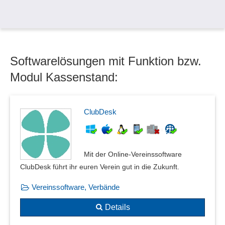
Inlandsreisen-Abrechnung
Kassenbuch
Kassenstand
Kilometergeldabrechnung
Softwarelösungen mit Funktion bzw.
Kontenpläne
Kontenrahmen
Modul Kassenstand:
Kontenverwaltung
Kontoauszüge
Kostenstellenrechnung
ClubDesk
Kostenträgerrechnung
Monatsabschluss
Nebenbuchhaltung
Mit der Online-Vereinssoftware
OCR-Belegerkennung
ClubDesk führt ihr euren Verein gut in die Zukunft.
Offene-Posten-Buchungen
Vereinssoftware, Verbände
Pfandabrechnung
Privatanteilberechnung
Details
Reise- und Fahrtvorlagen