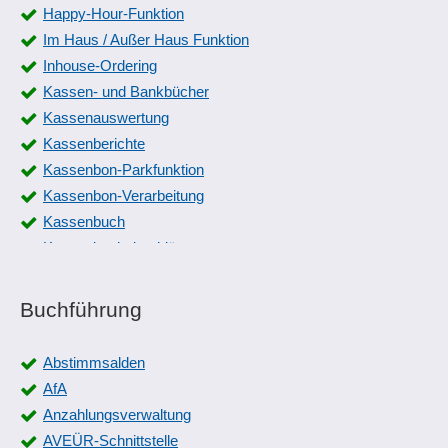
Happy-Hour-Funktion
Im Haus / Außer Haus Funktion
Inhouse-Ordering
Kassen- und Bankbücher
Kassenauswertung
Kassenberichte
Kassenbon-Parkfunktion
Kassenbon-Verarbeitung
Kassenbuch
Kassenbuchabschlüsse
Kassenprüfprotokoll
Kassensoftware
Buchführung
Kassenstand
Kassensturz
Abstimmsalden
Korrekturbuchungen
AfA
Kundenbezogener Kassenbon
Anzahlungsverwaltung
Mehrwährungsfähig
AVEÜR-Schnittstelle