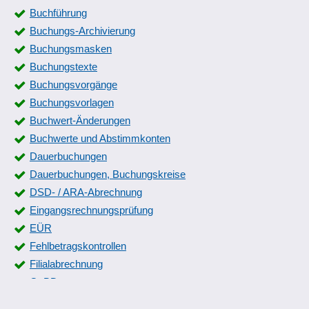
Pager-Integration
Buchführung
Passwort-Schutz
Buchungs-Archivierung
Payment-Systeme
Buchungsmasken
Peripherie
Buchungstexte
Split-Zahlungen
Buchungsvorgänge
Steuerung der Kassenschublade
Buchungsvorlagen
Talon-Druck
Buchwert-Änderungen
Tische übergeben
Buchwerte und Abstimmkonten
Touchscreen
Dauerbuchungen
Trinkgeld-Funktion
Dauerbuchungen, Buchungskreise
Wechselgeld
DSD- / ARA-Abrechnung
ZVT-Schnittstelle
Eingangsrechnungsprüfung
EÜR
Fehlbetragskontrollen
Filialabrechnung
GoBD
Hauptbuchführung