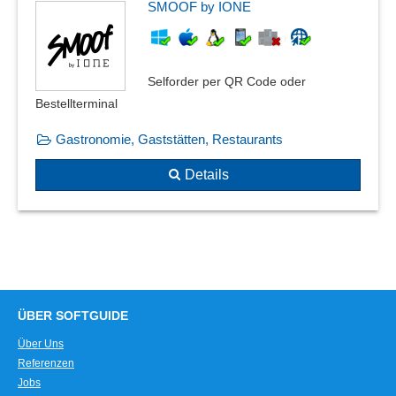
Payment-Systeme
SMOOF by IONE
Peripherie
Split-Zahlungen
Steuerung der Kassenschublade
Selforder per QR Code oder
Talon-Druck
Bestellterminal
Tische übergeben
Gastronomie, Gaststätten, Restaurants
Touchscreen
Trinkgeld-Funktion
Details
Wechselgeld
ZVT-Schnittstelle
ÜBER SOFTGUIDE
Über Uns
Referenzen
Jobs