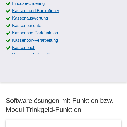
Inhouse-Ordering
Kassen- und Bankbücher
Kassenauswertung
Kassenberichte
Kassenbon-Parkfunktion
Kassenbon-Verarbeitung
Kassenbuch
Kassenbuchabschlüsse
Kassenprüfprotokoll
Kassensoftware
Kassenstand
Kassensturz
Korrekturbuchungen
Softwarelösungen mit Funktion bzw.
Kundenbezogener Kassenbon
Mehrwährungsfähig
Modul Trinkgeld-Funktion:
Pager-Integration
Passwort-Schutz