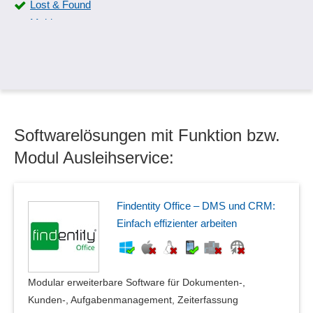
Lost & Found
Meldewesen
Online-Check-In
Reinigung
Reservierungsbestätigung
Reservierungsplan
Reservierungsverwaltung
Softwarelösungen mit Funktion bzw.
Room Report
Room Service
Modul Ausleihservice:
Tagungsveranstaltung
Tischplanung
Vakanzplan
Findentity Office – DMS und CRM:
Veranstaltungshinweise
Einfach effizienter arbeiten
Verfügbarkeitskalender
verschiedene Übernachtungsarten
Wellnessprogramm
Modular erweiterbare Software für Dokumenten-,
Kunden-, Aufgabenmanagement, Zeiterfassung