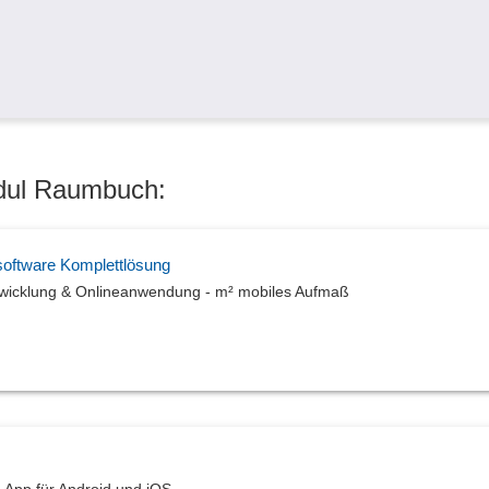
odul Raumbuch:
oftware Komplettlösung
abwicklung & Onlineanwendung - m² mobiles Aufmaß
. App für Android und iOS