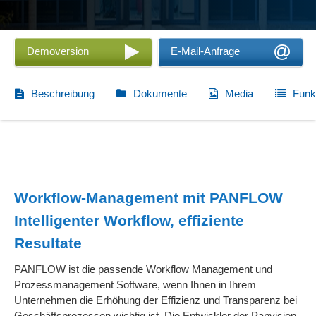
Demoversion
E-Mail-Anfrage
Beschreibung
Dokumente
Media
Funk
Workflow-Management mit PANFLOW
Intelligenter Workflow, effiziente
Resultate
PANFLOW ist die passende Workflow Management und
Prozessmanagement Software, wenn Ihnen in Ihrem
Unternehmen die Erhöhung der Effizienz und Transparenz bei
Geschäftsprozessen wichtig ist. Die Entwickler der Panvision