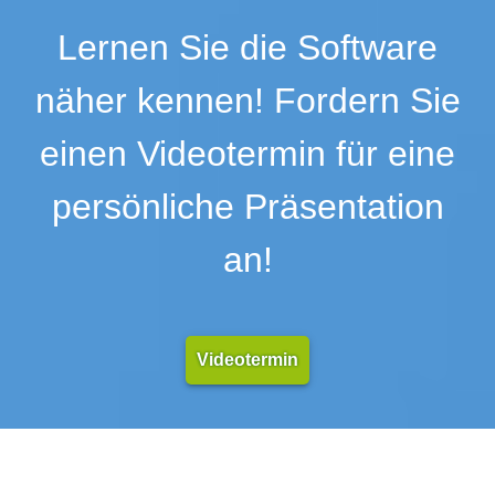
Kundenideen
Lernen Sie die Software
Lieferantenaudits
Lieferantenbewertung
näher kennen! Fordern Sie
Lieferantenqualifizierung
Management Cockpit
einen Videotermin für eine
Mandantenfähig
persönliche Präsentation
Mängelmanagement
Maßnahmen-Export und -Import
an!
Maßnahmenmanagement
Maßnahmenstatus-Abfrage
Maßnahmenübersicht
Maßnahmenverfolgung
Videotermin
Meeting-Management
Mehrbenutzerfähigkeit
Mehrsprachigkeit
Modellierungsworkflow
Nachrichtensystem