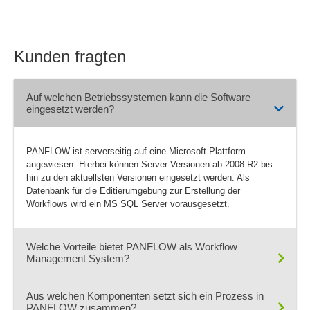
Normen und Standards
Onlineformular
Outlook-Integration
Kunden fragten
Plausibilitäts-Checks
Prämierungsverfahren
Auf welchen Betriebssystemen kann die Software
Produktqualitäts-Planung
eingesetzt werden?
Prozess- und QM-Portal
Prozess-Reporting
PANFLOW ist serverseitig auf eine Microsoft Plattform
Prozessanalyse
angewiesen. Hierbei können Server-Versionen ab 2008 R2 bis
Prozessbeschreibungen
hin zu den aktuellsten Versionen eingesetzt werden. Als
Datenbank für die Editierumgebung zur Erstellung der
Prozessdesigner
Workflows wird ein MS SQL Server vorausgesetzt.
Prozessdokumentation
Prozesskostenrechnung
Prozesslandkarten
Welche Vorteile bietet PANFLOW als Workflow
Management System?
Prozessmanagement
Prozessmodellierung
Aus welchen Komponenten setzt sich ein Prozess in
Prozessoptimierung
PANFLOW steigert die Effizienz von Geschäftsprozessen,
PANFLOW zusammen?