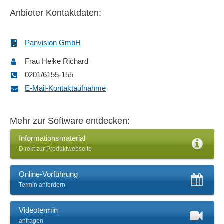
Customizing
Anbieter Kontaktdaten:
Dashboards
Datenanalyse
Panvision GmbH
Datenbank-Schnittstellen
Datenpflege
Frau Heike Richard
Datenschutzmanagement
0201/6155-155
DMS
E-Mail-Kontaktaufnahme
Dokumentation des QM
Dokumenten-Workflow
Mehr zur Software entdecken:
E-Mail-Alerts
E-Mail-Benachrichtigung
Informationsmaterial
Direkt zur Produktwebseite
E-Mail-Integration
E-Mail-Versand
Online-Vorführung
ereignisgesteuerte Prozesskette
Termin anfordern
Erfassung Gründe
Erinnerungsfunktionen
Videotermin
Eskalationsmanagement
anfragen