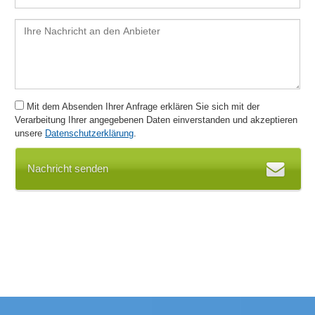
Ideenpriorisierung
Import von Prozess-Daten
Importfunktionen
Incentivierungs- und Belohnungssystem
Innerbetriebliche Kommunikation
Innovationsprozesse
Mit dem Absenden Ihrer Anfrage erklären Sie sich mit der
Inspektionsmanagement
Verarbeitung Ihrer angegebenen Daten einverstanden und akzeptieren
Kalender- und Terminmanagement
unsere
Datenschutzerklärung
.
Kategorisierung
Kollaborationsmanagement
Nachricht senden
Kommentarfunktion
Kompetenz- und Kontrollfunktionen
Kontrollplan
Kontrollsystem
Korrektur- und Vorbeugemaßnahmen
Korrekturmaßnahmen
Kostenerfassung
Kundendaten