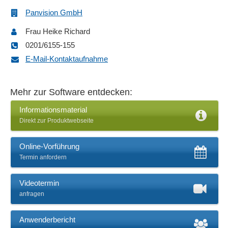
Internetzugang
Panvision GmbH
Kampagnenmanagement
Kommentarfunktion
Frau Heike Richard
Komponentenmanagement
0201/6155-155
Kundenkonten
E-Mail-Kontaktaufnahme
Layouts
Layouttrennung
Mehr zur Software entdecken:
Mandantenfähig
Medienbibliothek
Informationsmaterial
Direkt zur Produktwebseite
Mehrbenutzerfähigkeit
Mehrsprachigkeit
Online-Vorführung
Metadaten
Termin anfordern
Multimedia Content
Multimediaeinbindung
Videotermin
Newsfunktionen
anfragen
Newsletter
Online-Inhalte personalisieren
Anwenderbericht
Produkt- und Kategoriedarstellungen