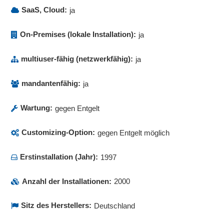
Augen-Prinzip“ erst nach der Freigabe durch eine berechtigte
Übersetzungssysteme oder Agenturen weitergeleitet werden.
SaaS, Cloud:
Person zu veröffentlichen. Diese wird vom System über den
ja
Freigabewunsch benachrichtigt und kann die Inhalte prüfen und
über intelligente Freigaberoutinen zu einem beliebigen Zeitpunkt
On-Premises (lokale Installation):
ja
veröffentlichen lassen.
multiuser-fähig (netzwerkfähig):
ja
mandantenfähig:
ja
Wartung:
gegen Entgelt
Customizing-Option:
gegen Entgelt möglich
Erstinstallation (Jahr):
1997
Anzahl der Installationen:
2000
Sitz des Herstellers:
Deutschland