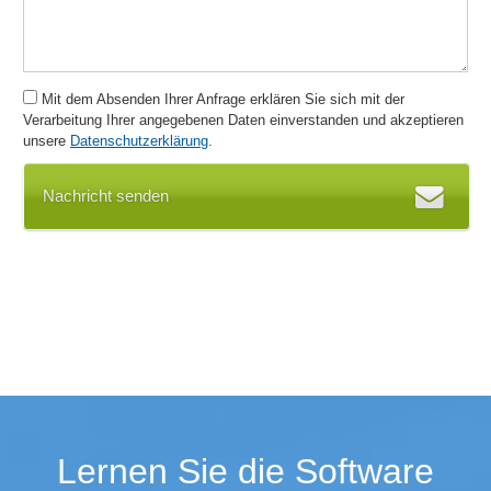
Textbausteinverwaltung
Textbearbeitung
Textvorlagen, Mustertexte
Mit dem Absenden Ihrer Anfrage erklären Sie sich mit der
Tokenverwaltung
Verarbeitung Ihrer angegebenen Daten einverstanden und akzeptieren
Übersetzen von Webseiten
unsere
Datenschutzerklärung
.
Verbindungsübersichten
Versionskontrolle
Nachricht senden
Versionsmanagement
Volltextsuche
Vorlagenmanagement
Vorschaufunktion
Web to Print
Web-Formulare
Web-Server Zugriffsprotokollierung
Webclient für Druck
Widgets
Lernen Sie die Software
Wiedervorlagen