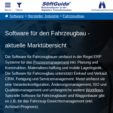
Brückenbauer in der
digitalen Transformation
Software
>
Hersteller, Industrie
>
Fahrzeugbau
Software für den Fahrzeugbau -
aktuelle Marktübersicht
Die Software für Fahrzeugbauer umfasst in der Regel ERP
Systeme für das
Prozessmanagement
inkl. Planung und
Konstruktion, Materialbeschaffung und mobile Lagerlogistik.
Die Software für Fahrzeugbau unterstützt Einkauf und Verkauf,
CRM, Fertigung und Servicemanagement. Meist umfasst sie
eine Variantenkonfiguration, Änderungsmanagement, ISO und
Qualitätsmanagement und umfangreiche weitere
Workflows
.
Spezielle Software für Fahrzeugbauer und Waggonbauer gibt
es z.B. für das Fahrzeug-Gewichtsmanagement (inkl.
Achslast-Prognose).