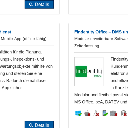
Details
dienst
Findentity Office – DMS un
obile-App (offline-fähig)
Modular erweiterbare Softw
Zeiterfassung
itäten für die Planung,
ngs-, Inspektions- und
Findentit
Wartungsobjekte mithilfe von
Kundenma
g und stellen Sie eine
elektroni
 z. B. durch die nahtlose
und effiz
e-App sicher.
in Kanzl
Modular und flexibel passt sic
MS Office, beA, DATEV und
Details