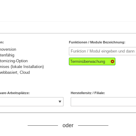
en:
Funktionen / Module Bezeichnung:
moversion
tenfähig
tomizing-Option
Terminüberwachung
ises (lokale Installation)
ebbasiert, Cloud
are-Arbeitsplätze:
Herstellersitz / Filiale:
oder