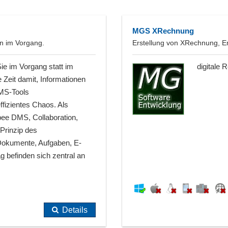
MGS XRechnung
on im Vorgang.
Erstellung von XRechnung, E
Sie im Vorgang statt im
digitale
e Zeit damit, Informationen
MS-Tools
izientes Chaos. Als
bee DMS, Collaboration,
Prinzip des
 Dokumente, Aufgaben, E-
 befinden sich zentral an
Details