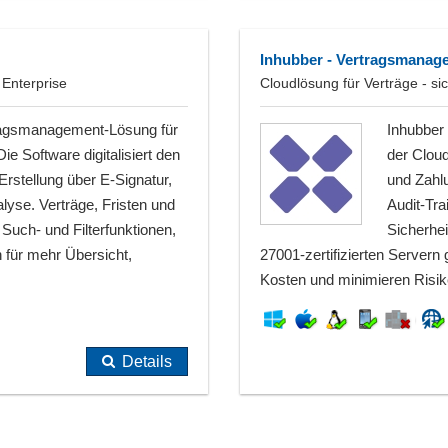
Inhubber - Vertragsmanag
 Enterprise
Cloudlösung für Verträge - sic
rtragsmanagement-Lösung für
Inhubber
e Software digitalisiert den
der Cloud
rstellung über E-Signatur,
und Zahl
lyse. Verträge, Fristen und
Audit-Tra
 Such- und Filterfunktionen,
Sicherhe
 für mehr Übersicht,
27001-zertifizierten Server
Kosten und minimieren Risike
Details