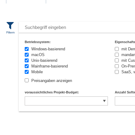
Betriebssystem:
Eigenschaft
Windows-basierend
mit De
macOS
mandan
Unix-basierend
mit Cus
Mainframe-basierend
On-Prem
Mobile
SaaS, w
Preisangaben anzeigen
voraussichtliches Projekt-Budget:
Anzahl Softw