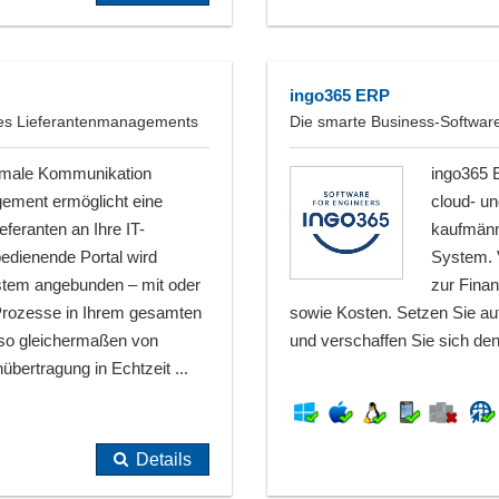
ingo365 ERP
hres Lieferantenmanagements
Die smarte Business-Softwar
timale Kommunikation
ingo365 E
ement ermöglicht eine
cloud- un
eferanten an Ihre IT-
kaufmänn
bedienende Portal wird
System. 
stem angebunden – mit oder
zur Finan
e Prozesse in Ihrem gesamten
sowie Kosten. Setzen Sie auf 
 so gleichermaßen von
und verschaffen Sie sich de
bertragung in Echtzeit ...
Details