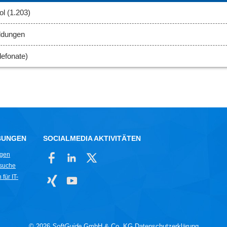
l (1.203)
ldungen
efonate)
BUNGEN
SOCIALMEDIA AKTIVITÄTEN
ngen
rsuche
für IT-
© 2026
SoftGuide
GmbH & Co. KG
Datenschutzerklärung