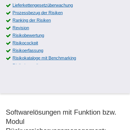
Lieferkettengesetzüberwachung
Prozessbezug der Risiken
Ranking der Risiken
Revision
Risikobewertung
Risikocockpit
Risikoerfassung
Risikokataloge mit Benchmarking
Risikokontrolle
Risikomanagement
Risikoportfolio
Risikoprioritätszahl-Ranglisten (RPZ)
Risikosteuerungsmaßnahmen
Risikoträgerdiagramm
Softwarelösungen mit Funktion bzw.
Risikotypen
Rückversicherungsmanagement
Modul
Top-Risiken