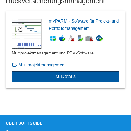
Rückversicherungsmanagement:
wiederkehrende Risiken
Wiedervorlage von Risiken
myPARM - Software für Projekt- und
Portfoliomanagement!
Multiprojektmanagement und PPM-Software
Multiprojektmanagement
Details
ÜBER SOFTGUIDE