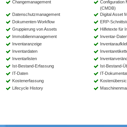
Changemanagement
Configuratio
(CMDB)
Datenschutzmanagement
Digital Asset
Dokumenten-Workflow
ERP-Schnittst
Gruppierung von Assets
Hilfetexte für 
Immobilienmanagement
Inventar-Date
Inventaranzeige
Inventaraufkle
Inventardaten
Inventaretiket
Inventarlisten
Inventarverän
Ist-Bestand-Erfassung
Ist-Bestand-
IT-Daten
IT-Dokumentati
Kostenerfassung
Kostenübersic
Lifecycle History
Maschinenma
Nachaktivierungen
Netzwerkgerä
Neuzugänge und Altzugänge
Objektverwalt
Produktdaten
Produktdaten
Projektmanagement
Prozessmana