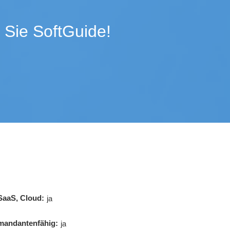
 Sie SoftGuide!
SaaS, Cloud:
ja
mandantenfähig:
ja