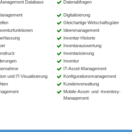
n Management Database
Datenabfragen
 Management
Digitalisierung
ellen
Gleichartige Wirtschaftsgüter
Inventurfunktionen
Ideenmanagement
nerfassung
Inventar-Historie
ber
Inventarauswertung
tendruck
Inventarisierung
derungen
Inventur
Übernahme
IT-Asset-Management
on und IT-Visualisierung
Konfigurationsmanagement
hten
Kundenverwaltung
nagement
Mobile-Asset- und -Inventory-
Management
te
Netzwerkpläne
ung
Portfoliomanagement
management
Produktstrukturmanagement
gement
RFID-Etikettendruck