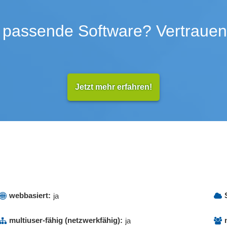
Sortierbare Auswertungen
Stornierung
 passende Software? Vertrauen
onsfunktionen
Technische Dokumentation
erwaltung
Transaktionsmanagement
smanagement
Versicherungsdaten
er
Workflow-Management
, Abgangslisten
Jetzt mehr erfahren!
webbasiert:
ja
multiuser-fähig (netzwerkfähig):
ja