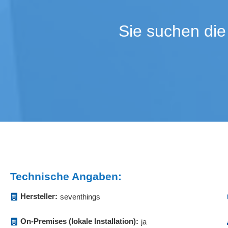
Softwarelizenzen
Sonderposten
Stammdatenmanagement
Statistiken
Sie suchen die
Suche
Synchronisati
Teilemanagement
Textbausteinv
Umbuchungen
Unternehmen
Verwaltung
Wirtschaftsgüt
Zubehör-Erfassung
Zugangslisten
Technische Angaben:
Hersteller:
seventhings
On-Premises (lokale Installation):
ja