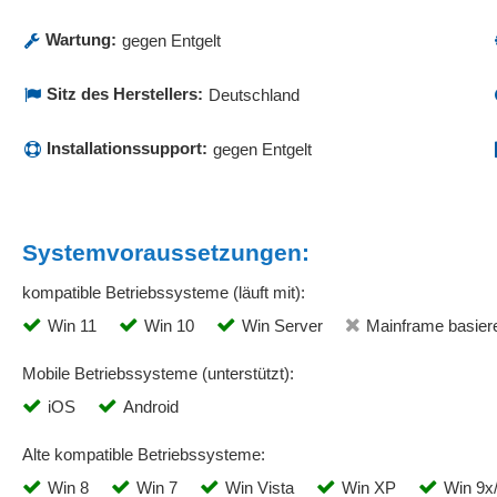
Wartung:
gegen Entgelt
Sitz des Herstellers:
Deutschland
Installationssupport:
gegen Entgelt
Systemvoraussetzungen:
kompatible Betriebssysteme (läuft mit):
Win 11
Win 10
Win Server
Mainframe basier
Mobile Betriebssysteme (unterstützt):
iOS
Android
Alte kompatible Betriebssysteme:
Win 8
Win 7
Win Vista
Win XP
Win 9x