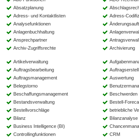
Absatzplanung
Abschlagsrec
Adress- und Kontaktlisten
Adress-Codifi
Analysefunktionen
Änderungsauft
Anlagenbuchhaltung
Anlagenverwal
Ansprechpartner
Antragsverwal
Archiv-Zugriffsrechte
Archivierung
Artikelverwaltung
Aufgabenman
Auftragsbearbeitung
Auftragserstel
Auftragsmanagement
Auswertung
Belegstorno
Benutzerman
Beschaffungsmanagement
Beschwerden
Bestandsverwaltung
Bestell-Foreca
Bestellvorschläge
betriebliche V
Bilanz
Bilanzanalyse
Business Intelligence (BI)
Chancenmana
Controllingfunktionen
CRM