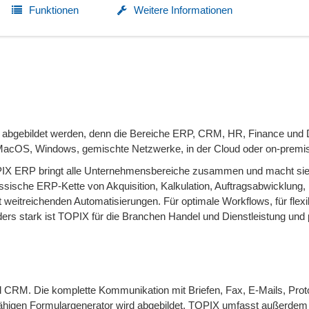
Funktionen
Weitere Informationen
m abgebildet werden, denn die Bereiche ERP, CRM, HR, Finance und
 ob MacOS, Windows, gemischte Netzwerke, in der Cloud oder on-premi
PIX ERP bringt alle Unternehmensbereiche zusammen und macht si
ssische ERP-Kette von Akquisition, Kalkulation, Auftragsabwicklung, 
weitreichenden Automatisierungen. Für optimale Workflows, für flexi
onders stark ist TOPIX für die Branchen Handel und Dienstleistung und 
RM. Die komplette Kommunikation mit Briefen, Fax, E-Mails, Proto
gsfähigen Formulargenerator wird abgebildet. TOPIX umfasst außerdem