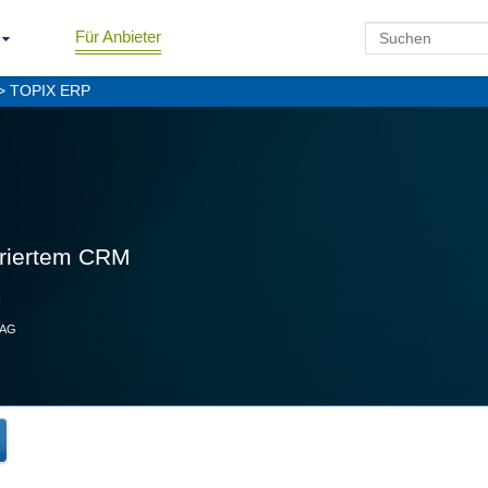
Für Anbieter
> TOPIX ERP
griertem CRM
 AG