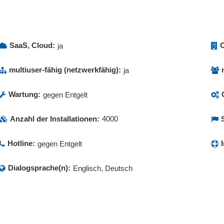
Lagermanagement
ent
Lieferadressen
tellungen
Lieferantenmanagement
Löhne und Gehälter
SaaS, Cloud:
O
ja
Mandantenverwaltung
haft
Mehrwertsteuersatz
multiuser-fähig (netzwerkfähig):
ja
azitäten
Offene Posten Verwaltung
agement
Personalplanung
Wartung:
gegen Entgelt
ment
Produktverwaltung
Anzahl der Installationen:
4000
ing
Projektmanagement
ge
Rechnungen
Hotline:
gegen Entgelt
m PDF-Format
Rechnungs-Export
gangsbuch
Rechnungslegung
Dialogsprache(n):
Englisch, Deutsch
fungen
Rechnungsstellung
wesen
Reparatur, Kostenvoranschlag
agement
Sammelrechnungen
Finanzbuchhaltung
Sendungsverfolgung
ktionen
Serviceaufträge