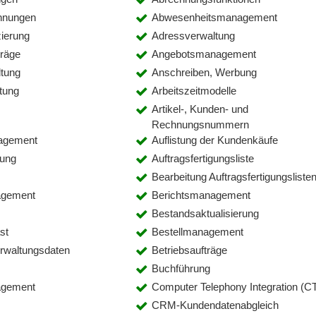
hnungen
Abwesenheitsmanagement
zierung
Adressverwaltung
räge
Angebotsmanagement
tung
Anschreiben, Werbung
tung
Arbeitszeitmodelle
Artikel-, Kunden- und
Rechnungsnummern
agement
Auflistung der Kundenkäufe
lung
Auftragsfertigungsliste
Bearbeitung Auftragsfertigungsliste
agement
Berichtsmanagement
Bestandsaktualisierung
st
Bestellmanagement
erwaltungsdaten
Betriebsaufträge
Buchführung
gement
Computer Telephony Integration (CT
CRM-Kundendatenabgleich