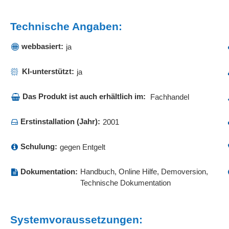
Kundenverwaltung
Lagerhaltung
Lagerstrategien (FIFO, LIFO, FEFO)
Leadmanagem
Technische Angaben:
Lieferantenabrechnung
Lieferantenbes
Lieferscheine
Lieferungen
webbasiert:
ja
Mahnwesen
Mailings
Materialbedarfsermittlung
Materialwirtsc
KI-unterstützt:
ja
Migration von Adressen
Mitarbeiterkap
Payment-Systeme
Personalman
Das Produkt ist auch erhältlich im:
Fachhandel
Personalstammdaten
Preismanage
Erstinstallation (Jahr):
Projekt-Workflow
2001
Projektcontroll
Rabatte
Rahmenaufträ
Schulung:
gegen Entgelt
Rechnungen direkt erstellen
Rechnungen i
Rechnungsausgangsbuch
Rechnungsein
Dokumentation:
Handbuch, Online Hilfe, Demoversion,
Rechnungspositionen
Rechnungsprü
Technische Dokumentation
Rechnungsverarbeitung
Reiseantrags
Ressourcenmanagement
Retourenman
Schlussrechnungen
Schnittstelle 
Systemvoraussetzungen:
SEPA
Serienbrieffun