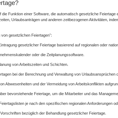
ertage?
uf die Funktion einer Software, die automatisch gesetzliche Feierta
eiten, Urlaubsanträgen und anderen zeitbezogenen Aktivitäten, indem s
 von gesetzlichen Feiertagen":
ntragung gesetzlicher Feiertage basierend auf regionalen oder natio
ternehmenskalender oder die Zeitplanungssoftware.
Planung von Arbeitszeiten und Schichten.
rtagen bei der Berechnung und Verwaltung von Urlaubsansprüchen de
n Abwesenheiten und der Vermeidung von Arbeitskonflikten aufgrun
ber bevorstehende Feiertage, um die Mitarbeiter und das Managemen
Feiertagslisten je nach den spezifischen regionalen Anforderungen o
 Vorschriften bezüglich der Behandlung gesetzlicher Feiertage.