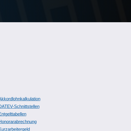
Akkordlohnkalkulation
DATEV-Schnittstellen
Entgelttabellen
Honorarabrechnung
Kurzarbeitergeld