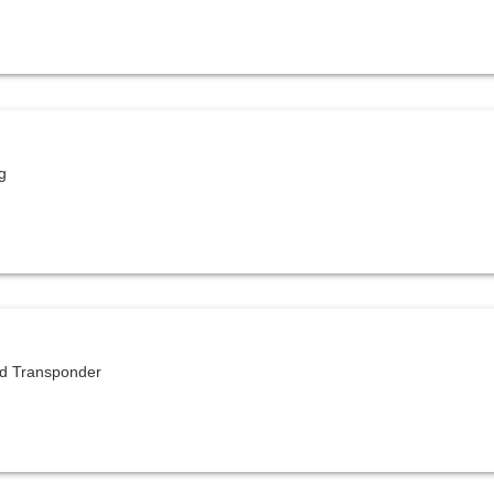
g
nd Transponder