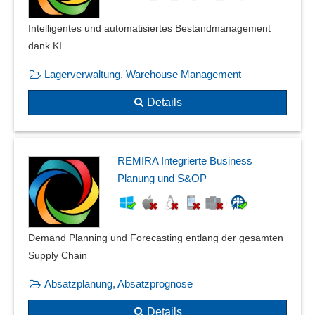
reguläre Ausdrücke
Releaseplanung
Intelligentes und automatisiertes Bestandmanagement
Remote-Development
dank KI
Repository
Lagerverwaltung, Warehouse Management
Routing
Runtime-Versionen
Details
Softwaredesign
Speicherüberwachung
Sprach- und Inhaltsvarianten
REMIRA Integrierte Business
Syntaxhervorhebung
Planung und S&OP
Zufallsgenerator
Demand Planning und Forecasting entlang der gesamten
Supply Chain
Absatzplanung, Absatzprognose
Details