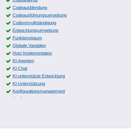
Codeausblendung
Codeausführungsumgebung
Codevervollständigung
Entwicklungsumgebung
Funktionsbaum
Globale Variablen
Host Implementation
KI-Agenten
KI-Chat
KI-unterstützte Entwicklung
KI-Unterstützung
Konfigurationsmanagement
Konfigurationsroutine
Logging und Recovery
Low-Code Development Platform
Macros und Konfigurationsdateien
Modellressourcenanzeigen