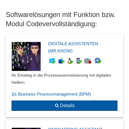
Namensraum-Management
Softwarelösungen mit Funktion bzw.
No-Code Development Platform
No-Code Editor
Modul Codevervollständigung:
Parameteroptimierung
Plattformen
QR-Code
DIGITALE ASSISTENTEN
Realisierungsunterstützung
(MR.KNOW)
Refaktorierung
reguläre Ausdrücke
Releaseplanung
Ihr Einstieg in die Prozessautomatisierung mit digitalen
Remote-Development
Helfern
Repository
Business Prozessmanagement (BPM)
Routing
Runtime-Versionen
Details
Softwaredesign
Speicherüberwachung
Sprach- und Inhaltsvarianten