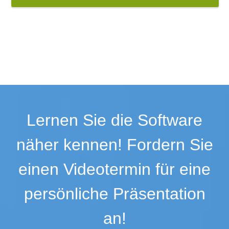
Lernen Sie die Software
näher kennen! Fordern Sie
einen Videotermin für eine
persönliche Präsentation
an!