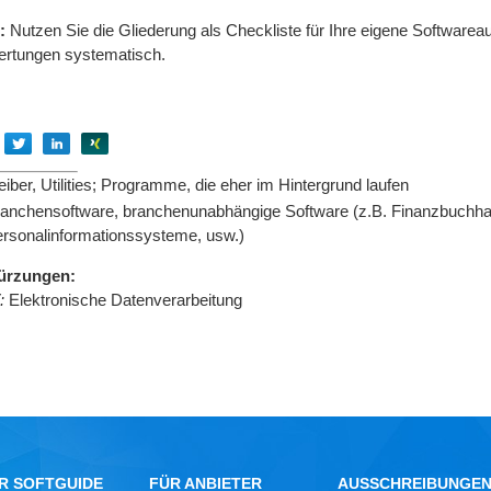
:
Nutzen Sie die Gliederung als Checkliste für Ihre eigene Software
rtungen systematisch.
Empfehlen
Empfehlen
Empfehlen
Empfehlen
eiber, Utilities; Programme, die eher im Hintergrund laufen
anchensoftware, branchenunabhängige Software (z.B. Finanzbuchhal
rsonalinformationssysteme, usw.)
ürzungen:
:
Elektronische Datenverarbeitung
R SOFTGUIDE
FÜR ANBIETER
AUSSCHREIBUNGE