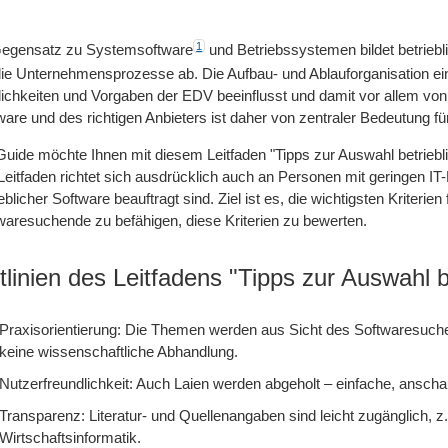
1
egensatz zu Systemsoftware
und Betriebssystemen bildet betrie
die Unternehmensprozesse ab. Die Aufbau- und Ablauforganisation 
ichkeiten und Vorgaben der EDV beeinflusst und damit vor allem vo
ware und des richtigen Anbieters ist daher von zentraler Bedeutung 
Guide möchte Ihnen mit diesem Leitfaden "Tipps zur Auswahl betriebli
Leitfaden richtet sich ausdrücklich auch an Personen mit geringen I
ieblicher Software beauftragt sind. Ziel ist es, die wichtigsten Kriter
waresuchende zu befähigen, diese Kriterien zu bewerten.
itlinien des Leitfadens "Tipps zur Auswahl b
Praxisorientierung: Die Themen werden aus Sicht des Softwaresuche
keine wissenschaftliche Abhandlung.
Nutzerfreundlichkeit: Auch Laien werden abgeholt – einfache, anscha
Transparenz: Literatur- und Quellenangaben sind leicht zugänglich, z.
Wirtschaftsinformatik.