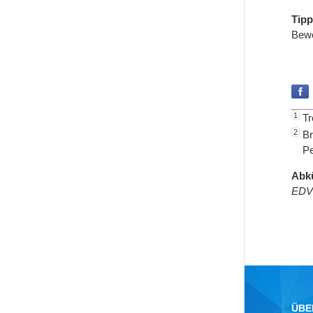
Tipp
Bewe
1
Tr
2
Br
Pe
Abk
EDV
ÜBE