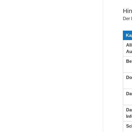
Hin
Der 
Ka
Al
Au
Be
Do
Da
Da
In
Sc