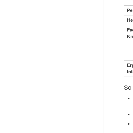
Pe
He
Fa
Kr
Er
In
So 