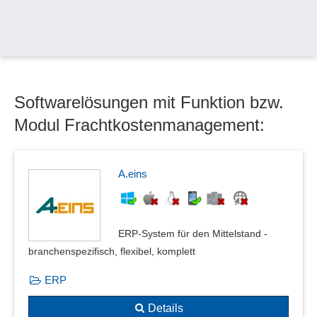
Prüfung von Genehmigungspflichten
Sanktionslistenprüfung
summarische Anmeldung
Verbringungsnachweise
Warenausgang
Softwarelösungen mit Funktion bzw.
Warenbegleitdokument
Warenbuchungen
Modul Frachtkostenmanagement:
Wareneingang
Wareneingangsprüfung
Warenursprung
A.eins
Warenwirtschaft
Zollabwicklung
Zolllager
ERP-System für den Mittelstand -
branchenspezifisch, flexibel, komplett
ERP
Details