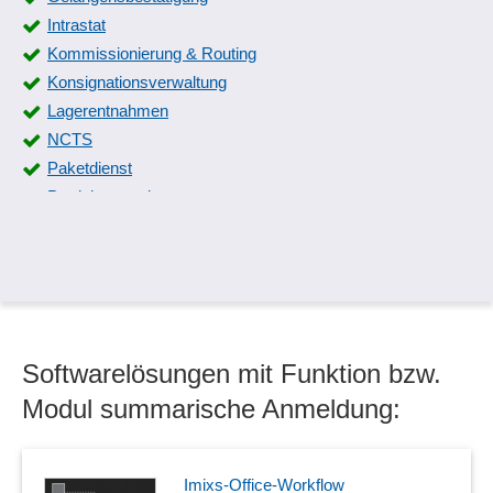
Intrastat
Kommissionierung & Routing
Konsignationsverwaltung
Lagerentnahmen
NCTS
Paketdienst
Produktverwaltung
Prüfung von Genehmigungspflichten
Sanktionslistenprüfung
summarische Anmeldung
Verbringungsnachweise
Warenausgang
Softwarelösungen mit Funktion bzw.
Warenbegleitdokument
Warenbuchungen
Modul summarische Anmeldung:
Wareneingang
Wareneingangsprüfung
Warenursprung
Imixs-Office-Workflow