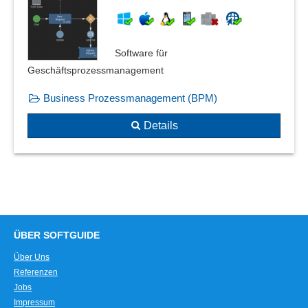
Warenwirtschaft
Zollabwicklung
Zolllager
Software für
Geschäftsprozessmanagement
Business Prozessmanagement (BPM)
Details
ÜBER SOFTGUIDE
Über Uns
Referenzen
Jobs
Impressum