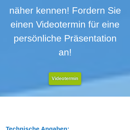
näher kennen! Fordern Sie
einen Videotermin für eine
persönliche Präsentation
an!
Videotermin
Technische Angaben: