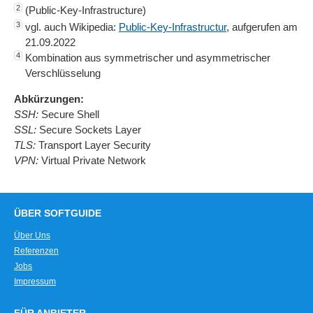
2
(Public-Key-Infrastructure)
3
vgl. auch Wikipedia:
Public-Key-Infrastructur
, aufgerufen am
21.09.2022
4
Kombination aus symmetrischer und asymmetrischer
Verschlüsselung
Abkürzungen:
SSH:
Secure Shell
SSL:
Secure Sockets Layer
TLS:
Transport Layer Security
VPN:
Virtual Private Network
ÜBER SOFTGUIDE
Über Uns
Referenzen
Jobs
Impressum