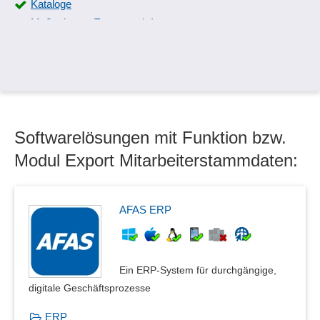
Kataloge
Maßnahmen-Export und -Import
Meldung an Berufsgenossenschaften
MiLoG-konforme Ausgabe
Multichannel-Funktionalität
Personalmanagement
Proformarechnungen und -gutschriften
Softwarelösungen mit Funktion bzw.
Rastergrafiken als PDF
Stellenbeschreibungen
Modul Export Mitarbeiterstammdaten:
Steuerberaterschnittstelle
Vektorgrafiken als PDF
AFAS ERP
Ein ERP-System für durchgängige,
digitale Geschäftsprozesse
ERP