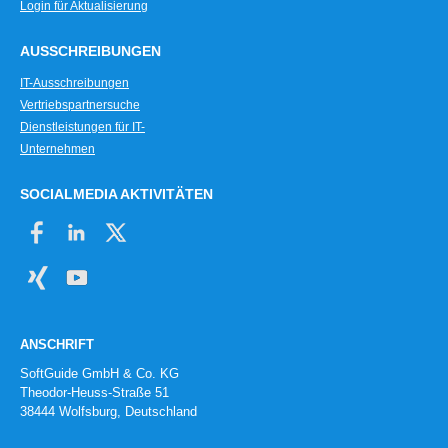
Login für Aktualisierung
Kalenderfunktionen
Kapazitätsauswertungen
AUSSCHREIBUNGEN
Kassierer-Hitliste
IT-Ausschreibungen
Kennzahlensimulationen
Vertriebspartnersuche
Klassifikations- und Regressionsbäume
Dienstleistungen für IT-
kombinatorische Probleme
Unternehmen
Korrelationen
SOCIALMEDIA AKTIVITÄTEN
Korrelationsanalysen
Korrelationsmatrix
Kovarianzanalysen
KTL-Auswertung
Kunden- und Vertriebsdaten-Analyse
Kundenauswertungen
ANSCHRIFT
Kundenstatistiken
SoftGuide GmbH & Co. KG
Kursstatistiken
Theodor-Heuss-Straße 51
Lebenslauf-Analyse
38444 Wolfsburg, Deutschland
Leistungsanalyse