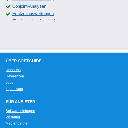
Conjoint-Analysen
Echtzeitauswertungen
Eintrittswahrscheinlichkeiten
Energiepreisanalyse
Excel-Export
Fehleranalyse
Finanzmarktstatistiken
Fluktuationsstatistiken
ÜBER SOFTGUIDE
Forecasting
Über Uns
Gebindebuchhaltung
Referenzen
Geostatistik
Jobs
Gewichtungsfunktionen
Impressum
Gibbs-Sampling
FÜR ANBIETER
Häufigkeitsverteilungen
Haushaltsinformationen
Software eintragen
Werbung
Hochrechnungsverfahren
Medienpartner
Hochrechnungsvergleich