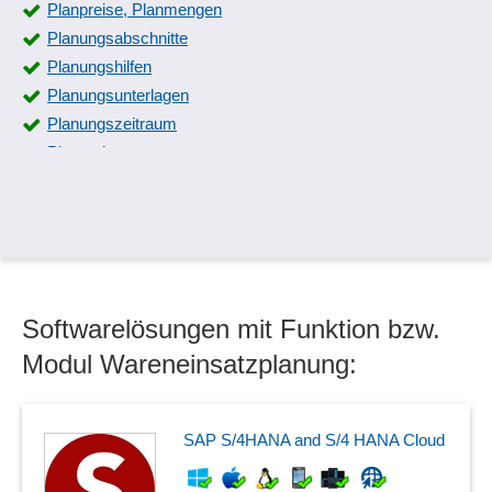
Planpreise, Planmengen
Planungsabschnitte
Planungshilfen
Planungsunterlagen
Planungszeitraum
Planvarianten
Rentabilitätsplanung
Ressourcenplanung
Rollierende Planung
Teilpläne
Unternehmensplanung
Softwarelösungen mit Funktion bzw.
Wareneinsatzplanung
Modul Wareneinsatzplanung:
SAP S/4HANA and S/4 HANA Cloud