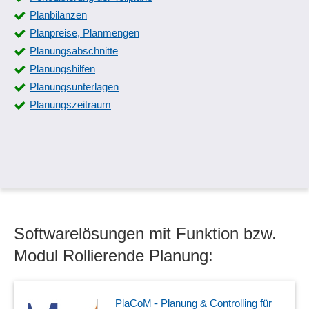
Planbilanzen
Planpreise, Planmengen
Planungsabschnitte
Planungshilfen
Planungsunterlagen
Planungszeitraum
Planvarianten
Rentabilitätsplanung
Ressourcenplanung
Rollierende Planung
Teilpläne
Unternehmensplanung
Softwarelösungen mit Funktion bzw.
Wareneinsatzplanung
Modul Rollierende Planung:
PlaCoM - Planung & Controlling für