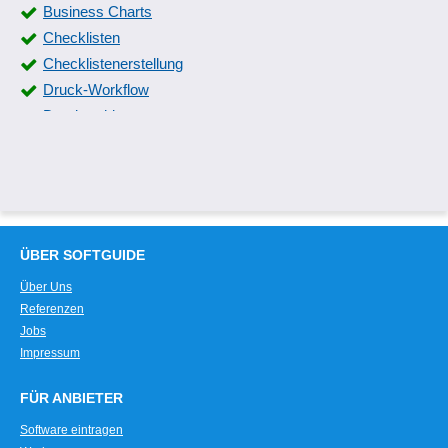
Business Charts
Checklisten
Checklistenerstellung
Druck-Workflow
Druckarchiv
Druckaufträge bündeln
Drucken von Farbauszügen
Druckertreiber
Druckerüberwachung
Druckfunktion
ÜBER SOFTGUIDE
Druckfunktionen Preview
Über Uns
EAN-Etikettendruck
Referenzen
Echtzeitauswertungen
Jobs
Einnahmen- und Ausgabenverlauf
Impressum
Ereignisprotokolle
FÜR ANBIETER
Farbmanagement
Fax
Software eintragen