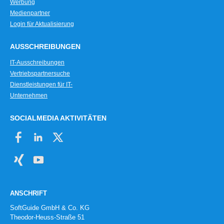
Werbung
Finanzberichterstattung
Medienpartner
Geschäftsberichte
Login für Aktualisierung
getrennte Auswertung
Gridlayer
AUSSCHREIBUNGEN
Haushaltsüberwachungslisten
IT-Ausschreibungen
Inventaraufkleber
Vertriebspartnersuche
Inventaretikettendruck
Dienstleistungen für IT-
Inventarlisten
Unternehmen
Kapazitätsauswertungen
SOCIALMEDIA AKTIVITÄTEN
Kartendruck
Kassenberichte
Kataloge
Kennzahlenreports
Kosten- und Erlöslisten
Kundenauswertungen
ANSCHRIFT
Kundendienst-Historie
SoftGuide GmbH & Co. KG
Listendruck
Theodor-Heuss-Straße 51
LUCID-Report