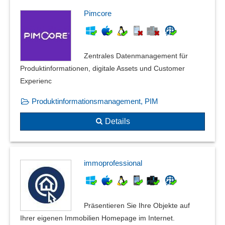
Verformungsplotts
Pimcore
verschiedene Drucksysteme
Versicherungslisten
Verteilung von Reports
Vorschau und Duplexdruck
Zentrales Datenmanagement für
Web to Print
Produktinformationen, digitale Assets und Customer
Webclient für Druck
Experienc
Wordtemplates
Produktinformationsmanagement, PIM
Zähllistendruck
Details
immoprofessional
Präsentieren Sie Ihre Objekte auf
Ihrer eigenen Immobilien Homepage im Internet.