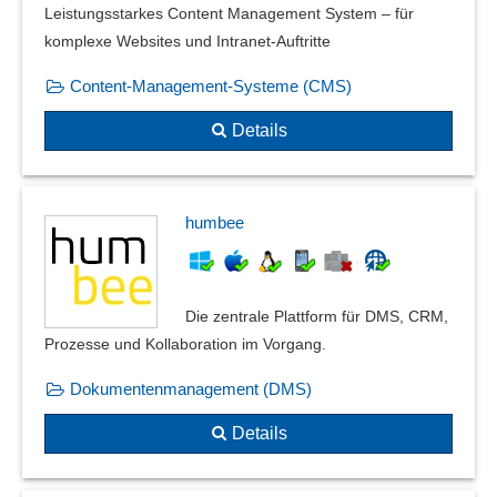
Rollenbasiertes Reporting
Leistungsstarkes Content Management System – für
Room Report
komplexe Websites und Intranet-Auftritte
Rückstandslisten
Content-Management-Systeme (CMS)
Sammelbearbeitung
Schnittstelle für Drucker
Details
Sofortmeldungen
Spreadsheets
Standardauswertungen
humbee
Stapelverarbeitung
Stücklistenauflösung
Stücklistenmanagement
Die zentrale Plattform für DMS, CRM,
Suchanfragen-Reports
Prozesse und Kollaboration im Vorgang.
Summen- und Salden
Tabellenkalkulation
Dokumentenmanagement (DMS)
To-Do-Listen
Details
Umsatzlisten
Unterschriftenlisten