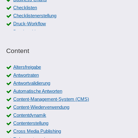
Checklisten
Checklistenerstellung
Druck-Workflow
Druckarchiv
Druckaufträge bündeln
Drucken von Farbauszügen
Content
Druckertreiber
Druckerüberwachung
Altersfreigabe
Druckfunktion
Antwortraten
Druckfunktionen Preview
Antwortvalidierung
EAN-Etikettendruck
Automatische Antworten
Echtzeitauswertungen
Content-Management-System (CMS)
Einnahmen- und Ausgabenverlauf
Content-Wiederverwendung
Ereignisprotokolle
Contentdynamik
Farbmanagement
Contenterstellung
Fax
Cross Media Publishing
Finanzberichterstattung