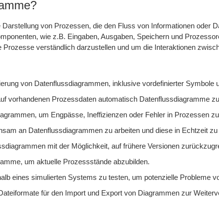
gramme?
he Darstellung von Prozessen, die den Fluss von Informationen oder
mponenten, wie z.B. Eingaben, Ausgaben, Speichern und Prozessore
Prozesse verständlich darzustellen und um die Interaktionen zwis
ierung von Datenflussdiagrammen, inklusive vordefinierter Symbole 
 auf vorhandenen Prozessdaten automatisch Datenflussdiagramme zu 
grammen, um Engpässe, Ineffizienzen oder Fehler in Prozessen zu i
nsam an Datenflussdiagrammen zu arbeiten und diese in Echtzeit zu 
sdiagrammen mit der Möglichkeit, auf frühere Versionen zurückzugre
agramme, um aktuelle Prozessstände abzubilden.
halb eines simulierten Systems zu testen, um potenzielle Probleme vor
r Dateiformate für den Import und Export von Diagrammen zur Weite