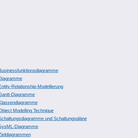
Businessfunktionsdiagramme
Diagramme
Entity-Relationship-Modellierung
Gantt-Diagramme
Klassendiagramme
Object Modelling Technique
Schaltungsdiagramme und Schaltungspläne
SysML-Diagramme
Zieldiagrammen