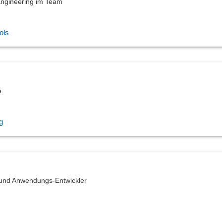
Engineering im Team
ols
e
g
 und Anwendungs-Entwickler