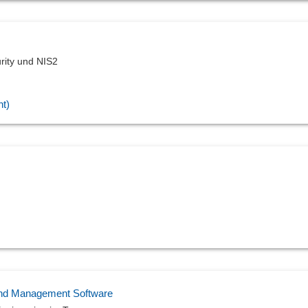
ity und NIS2
t)
und Management Software