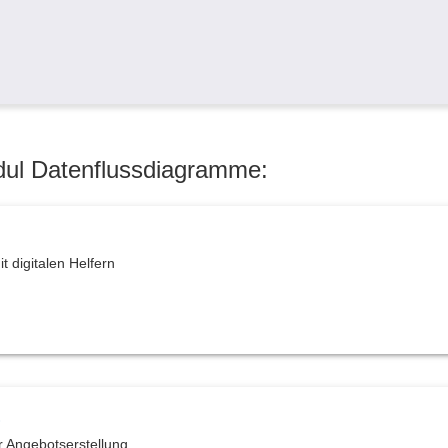
dul Datenflussdiagramme:
t digitalen Helfern
)
r Angebotserstellung