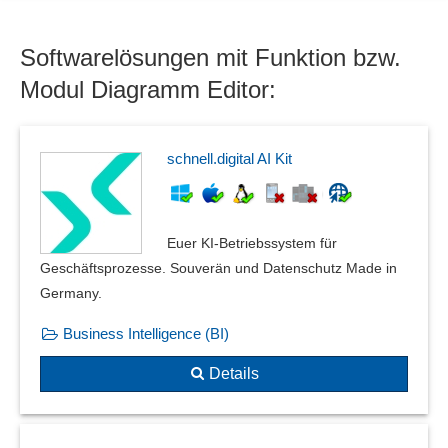
SysML-Diagramme
Systemkontextdiagrammen
Softwarelösungen mit Funktion bzw.
UML-Diagramme
Zieldiagrammen
Modul Diagramm Editor:
schnell.digital AI Kit
Euer KI-Betriebssystem für
Geschäftsprozesse. Souverän und Datenschutz Made in
Germany.
Business Intelligence (BI)
Details