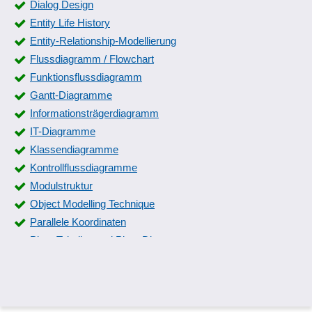
Dialog Design
Entity Life History
Entity-Relationship-Modellierung
Flussdiagramm / Flowchart
Funktionsflussdiagramm
Gantt-Diagramme
Informationsträgerdiagramm
IT-Diagramme
Klassendiagramme
Kontrollflussdiagramme
Modulstruktur
Object Modelling Technique
Parallele Koordinaten
Pivot-Tabellen und Pivot-Diagramme
Schaltungsdiagramme und Schaltungspläne
Stromlauf- und Stromkreisdiagramme
Swimlanes