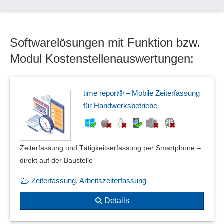
Prozesskosten der Kostenstellen
selbstlernende Datenbank
Verrechnung innerbetrieblicher Leistungen
Softwarelösungen mit Funktion bzw.
Verwaltung
Modul Kostenstellenauswertungen:
time report® – Mobile Zeiterfassung
für Handwerksbetriebe
Zeiterfassung und Tätigkeitserfassung per Smartphone –
direkt auf der Baustelle
Zeiterfassung, Arbeitszeiterfassung
Details