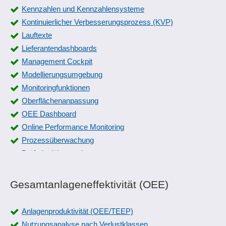
Kennzahlen und Kennzahlensysteme
Kontinuierlicher Verbesserungsprozess (KVP)
Lauftexte
Lieferantendashboards
Management Cockpit
Modellierungsumgebung
Monitoringfunktionen
Oberflächenanpassung
OEE Dashboard
Online Performance Monitoring
Prozessüberwachung
Prüfmittelüberwachung
Ressourcenplanung
Ressourcenüberblick
Gesamtanlageneffektivität (OEE)
Ressourcenüberwachung
Risikocockpit
Anlagenproduktivität (OEE/TEEP)
Schnellerfassungsmaske
Nutzungsanalyse nach Verlustklassen