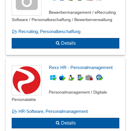
One-Click Bewerbung
Schnittstelle zu Social Media
Bewerbermanagement / eRecruiting
Skill-Matrix
Software / Personalbeschaffung / Bewerberverwaltung
Skills
Recruiting, Personalbeschaffung
Stellenanforderung
Stellenanzeige veröffentlichen
Details
Stellenausschreibungen erstellen
Stellenausschreibungen verwalten
Unterstützung des Auswahlverfahrens
Rexx HR - Personalmanagement
Verarbeitung des Bewerberpools
Vorschau für Bewerber
Vorstellungsgespräche
Personalmanagement / Digitale
Webprofile der Bewerber
Personalakte
HR-Software, Personalmanagement
Details