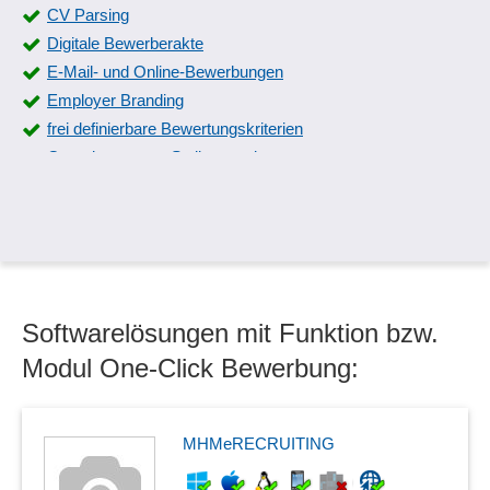
CV Parsing
Digitale Bewerberakte
E-Mail- und Online-Bewerbungen
Employer Branding
frei definierbare Bewertungskriterien
Generierung von Stellenanzeigen
Hintergrund-Screening
Initiativbewerbungen
Interview-Management
Job-Anzeigetafel
Job-Ausschreibungen
Softwarelösungen mit Funktion bzw.
Karriereportal
KI-Matching
Modul One-Click Bewerbung:
Lebenslauf-Analyse
Matching
Mehrfachbewerbungen
MHMeRECRUITING
Multi-Standort-Job-Postings