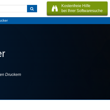
Kostenfreie Hilfe
bei Ihrer Softwaresuche
ucker
er
en Druckern