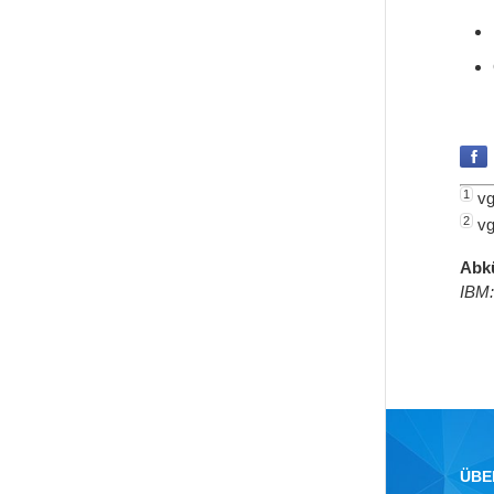
1
vg
2
vg
Abk
IBM
ÜBE