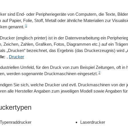
ker sind End- oder Peripheriegeräte von Computern, die Texte, Bilder 
 auf Papier, Folie, Stoff, Metall oder ähnliche Materialien zur Visua
1
ken genannt.
 Drucker (englisch printer) ist in der Datenverarbeitung ein Peripher
e, Zeichen, Zahlen, Grafiken, Fotos, Diagrammen etc.) auf ein Träg
 als „Drucken“ bezeichnet, das Ergebnis (das Druckerzeugnis) wird 
le:
,
Drucker
ndustriellen Umfeld, für den Druck von zum Beispiel Zeitungen, oft 
2
fen, werden sogenannte Druckmaschinen eingesetzt.
ndigen Sie sich, welche Drucker und evtl. Druckmaschinen von der j
ren alle Hersteller Angaben zum jeweiligen Modell sowie Angaben für
uckertypen
Typenraddrucker
Laserdrucker