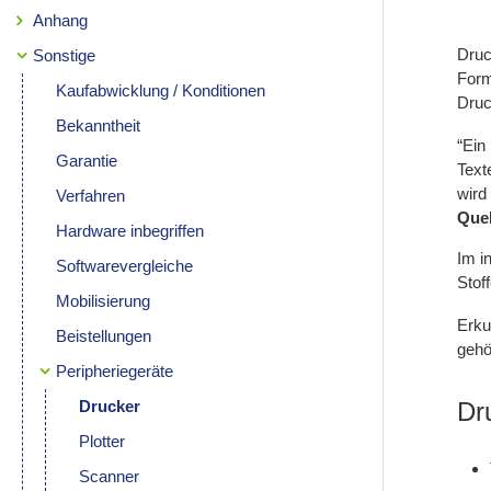
Anhang
Druc
Sonstige
Form
Kaufabwicklung / Konditionen
Druc
Bekanntheit
“Ein
Garantie
Text
wird
Verfahren
Quel
Hardware inbegriffen
Im i
Softwarevergleiche
Stof
Mobilisierung
Erku
Beistellungen
gehö
Peripheriegeräte
Drucker
Dr
Plotter
Scanner