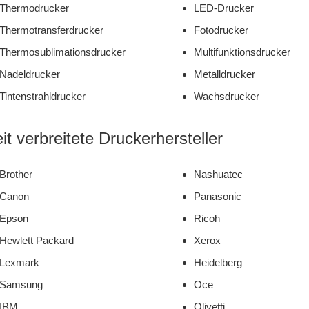
Thermodrucker
LED-Drucker
Thermotransferdrucker
Fotodrucker
Thermosublimationsdrucker
Multifunktionsdrucker
Nadeldrucker
Metalldrucker
Tintenstrahldrucker
Wachsdrucker
it verbreitete Druckerhersteller
Brother
Nashuatec
Canon
Panasonic
Epson
Ricoh
Hewlett Packard
Xerox
Lexmark
Heidelberg
Samsung
Oce
IBM
Olivetti