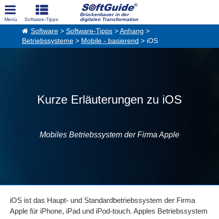
Brückenbauer in der
digitalen Transformation
Software
>
Software-Tipps
>
Anhang
>
Betriebssysteme
>
Mobile - basierend
> iOS
Kurze Erläuterungen zu iOS
Mobiles Betriebssystem der Firma Apple
iOS ist das Haupt- und Standardbetriebssystem der Firma
Apple für iPhone, iPad und iPod-touch. Apples Betriebssystem